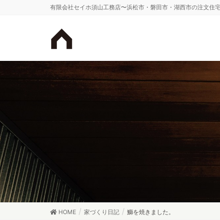
有限会社セイホ須山工務店〜浜松市・磐田市・湖西市の注文住
HOME
家づくり日記
鰤を焼きました。