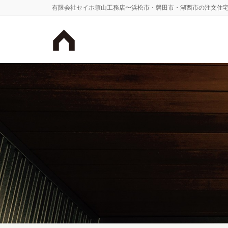
有限会社セイホ須山工務店〜浜松市・磐田市・湖西市の注文住