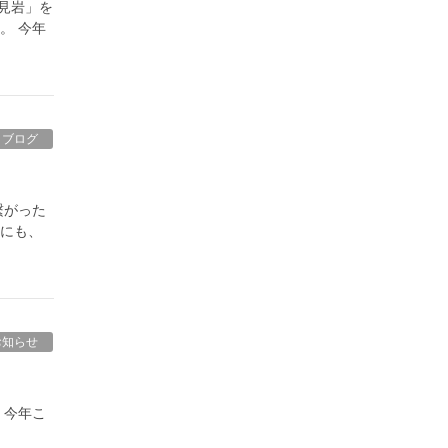
見岩」を
。 今年
ブログ
繋がった
方にも、
お知らせ
 今年こ