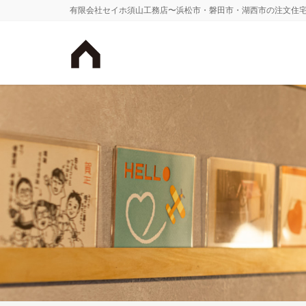
有限会社セイホ須山工務店〜浜松市・磐田市・湖西市の注文住