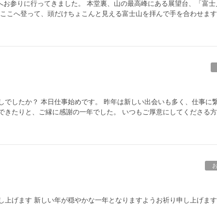
寺へお参りに行ってきました。 本堂裏、山の最高峰にある展望台、「富士
にここへ登って、頭だけちょこんと見える富士山を拝んで手を合わせます
しでしたか？ 本日仕事始めです。 昨年は新しい出会いも多く、仕事に
できたりと、ご縁に感謝の一年でした。 いつもご厚意にしてくださる
し上げます 新しい年が穏やかな一年となりますようお祈り申し上げます